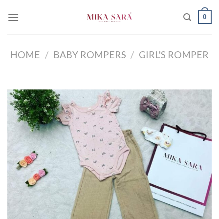
Skip
0
to
content
HOME
/
BABY ROMPERS
/
GIRL'S ROMPER